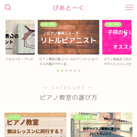
ぴあとーく
衣装、服装
衣装、服装
待してもらった！プレゼ
ピアノ専用の靴【リトルピアニスト】はペ
ピアノ発表会【女の子
？
ダルが踏みやすく足...
やオススメドレスを...
― CATEGORY ―
ピアノ教室の選び方
レッスン
ピアノの練習