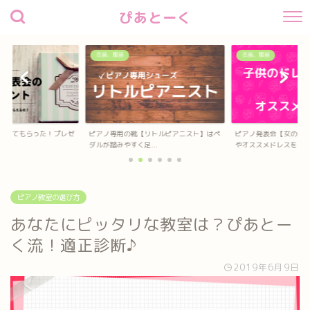
ぴあとーく
衣装、服装
衣装、服装
待してもらった！プレゼ
ピアノ専用の靴【リトルピアニスト】はペ
ピアノ発表会【女の子
？
ダルが踏みやすく足...
やオススメドレスを...
ピアノ教室の選び方
あなたにピッタリな教室は？ぴあとー
く流！適正診断♪
2019年6月9日