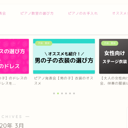
表会
ピアノ教室の選び方
ピアノのお手入れ
オススメ
衣装、服装
オススメサービス
の子】衣装のオス
【大人の女性向け】演奏会、発表
Amazon Music
会、伴奏の服装に使えるロン...
き放...
RCHIVES ―
020年 3月