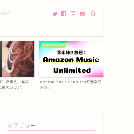
グッズ
発表会
衣装、服装
 Unlimitedで音楽聴
ピアノ発表会に招待してもらった！
ピアノ専用の
プレゼントって必要なの？
ト】はペダルが
カテゴリー