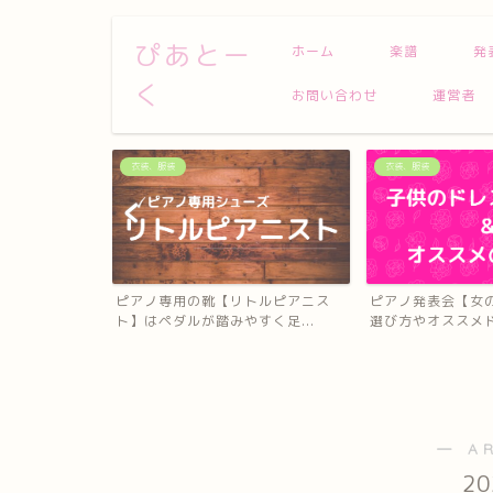
ぴあとー
ホーム
楽譜
発
く
お問い合わせ
運営者
衣装、服装
衣装、服装
トルピアニス
ピアノ発表会【女の子】のドレスの
ピアノ発表会【男
く足...
選び方やオススメドレスを...
スメ
― A
2