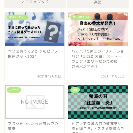
オススメグッズ
楽譜
オススメグッズ
オススメグッズ
本当に買ってよかったピアノ
バッハ「G線上のアリア」ショ
関連グッズ2021
パン「幻想即興曲」ベートー
ヴェン「エリーゼのために」
の香水が発売！
2021年12月15日
2021年11月23日
つぶやき
楽譜
マスクをつけたまま舞台での
ピアノで鬼滅の刃の紅蓮華や
演奏
炎を弾こう♪オススメ楽譜のご