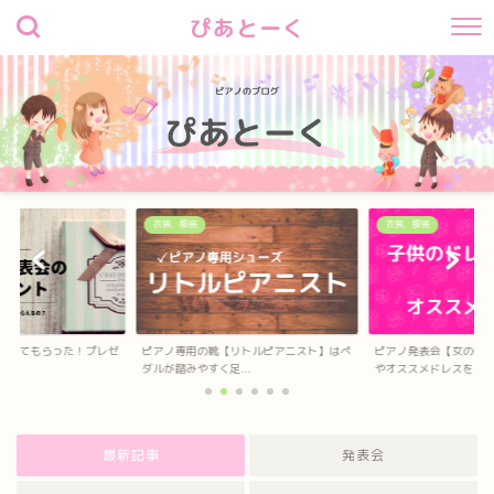
ぴあとーく
衣装、服装
衣装、服装
待してもらった！プレゼ
ピアノ専用の靴【リトルピアニスト】はペ
ピアノ発表会【女の子
？
ダルが踏みやすく足...
やオススメドレスを...
最新記事
発表会