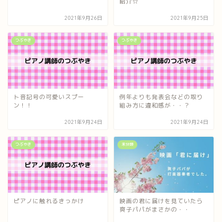
紹介☆
2021年9月26日
2021年9月25日
つぶやき
つぶやき
ト音記号の可愛いスプー
例年よりも発表会などの取り
ン！！
組み方に違和感が・・？
2021年9月24日
2021年9月24日
つぶやき
未分類
ピアノに触れるきっかけ
映画の君に届けを見ていたら
爽子パパがまさかの・・