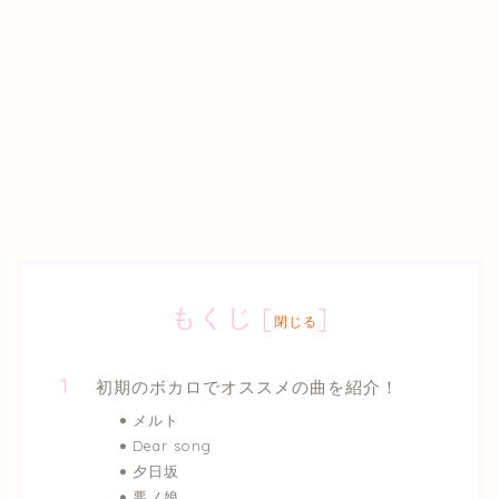
もくじ
[
]
閉じる
初期のボカロでオススメの曲を紹介！
メルト
Dear song
夕日坂
悪ノ娘