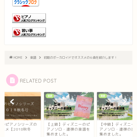
HOME
楽譜
初期のボーカロイドでオススメの６曲を紹介します！
RELATED POST
楽譜
楽譜
上のピアノシリーズの
【上級】ディズニーのピ
【中級】ディズニー
ススメ【2018秋冬
アノソロ・連弾の楽譜を
アノソロ・連弾の楽
】
集めました。
集めました。