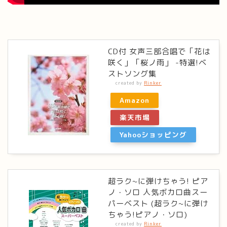
CD付 女声三部合唱で「花は
咲く」「桜ノ雨」 -特選!ベ
ストソング集
created by
Rinker
Amazon
楽天市場
Yahooショッピング
超ラク~に弾けちゃう! ピア
ノ・ソロ 人気ボカロ曲スー
パーベスト (超ラク~に弾け
ちゃう!ピアノ・ソロ)
created by
Rinker