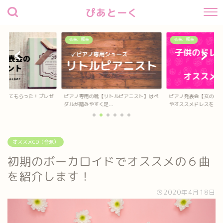
ぴあとーく
衣装、服装
衣装、服装
待してもらった！プレゼ
ピアノ専用の靴【リトルピアニスト】はペ
ピアノ発表会【女の子
？
ダルが踏みやすく足...
やオススメドレスを...
オススメCD（音源）
初期のボーカロイドでオススメの６曲
を紹介します！
2020年4月18日