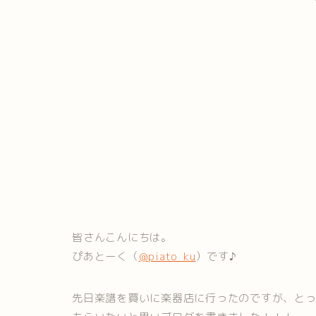
皆さんこんにちは。
ぴあとーく（
@piato_ku
）です♪
先日楽譜を買いに楽器店に行ったのですが、と