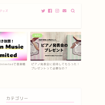
グッズ
発表会
衣装、服装
 Unlimitedで音楽聴
ピアノ発表会に招待してもらった！
ピアノ専用の
プレゼントって必要なの？
ト】はペダルが
カテゴリー