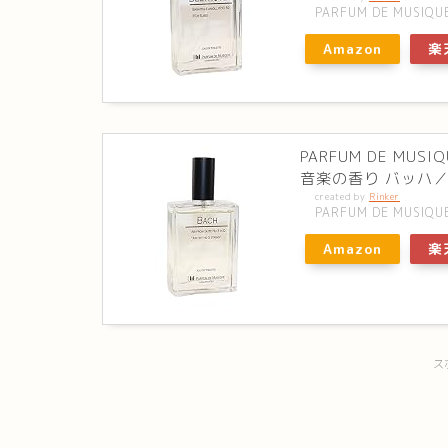
PARFUM DE MUSIQU
Amazon
楽
PARFUM DE M
音楽の香り バッハ／
created by
Rinker
PARFUM DE MUSIQU
Amazon
楽
ス