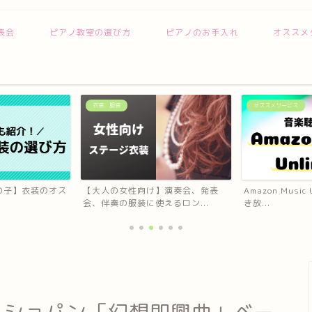
表会
ピアノ教室の選び方
ピアノのお手入れ
オススメ
衣装、服装
オススメサービス
の子】衣装のオス
【大人の女性向け】演奏会、発表
Amazon Music
会、伴奏の服装に使えるロン...
き放...