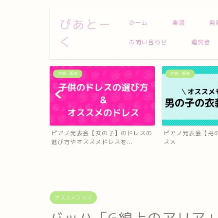
ぴあとー
ホーム
楽譜
発
く
お問い合わせ
運営者
衣装、服装
衣装、服装
トルピアニス
ピアノ発表会【女の子】のドレスの
ピアノ発表会【男
く足...
選び方やオススメドレスを...
スメ
オススメグッズ