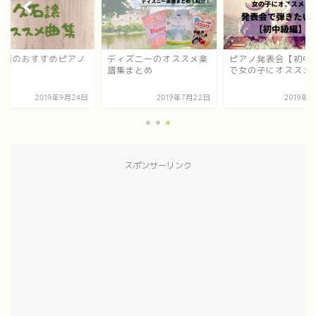
石譲のおすすめピアノ
ディズニーのオススメ楽
ピアノ発表会【初中
譜
譜集まとめ
で女の子にオススメ
2019年9月24日
2019年7月22日
2019年
スポンサーリンク