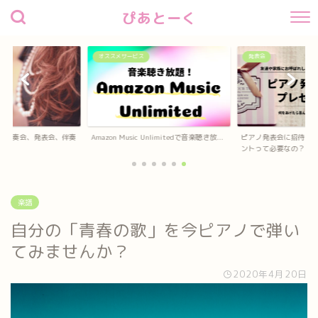
ぴあとーく
オススメサービス
発表会
】演奏会、発表会、伴奏
Amazon Music Unlimitedで音楽聴き放...
ピアノ発表会に招待し
..
ントって必要なの？
楽譜
自分の「青春の歌」を今ピアノで弾い
てみませんか？
2020年4月20日