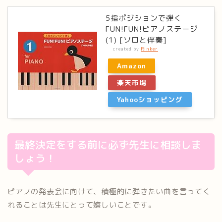
5指ポジションで弾く
FUN!FUN!ピアノステージ
(1) [ソロと伴奏]
created by
Rinker
Amazon
楽天市場
Yahooショッピング
最終決定をする前に必ず先生に相談しま
しょう！
ピアノの発表会に向けて、積極的に弾きたい曲を言ってく
れること
は先生にとって嬉しいことです。