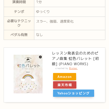
演奏時間
1分
テンポ
ゆっくり
必要なテクニッ
スラー、強弱、速度変化
ク
ペダル有無
なし
レッスン発表会のためのピ
アノ曲集 虹色パレット [初
級] (PIANO WORKS)
created by
Rinker
Amazon
楽天市場
Yahooショッピング