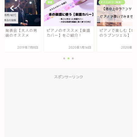
会
楽譜
オススメCD（音源）
アノ発表会【大人の男
ピアノのオススメ【楽譜
ピアノで楽しむ【塔
】衣装のオススメ
カバー】をご紹介！
のラプンツェル】
2019年7月8日
2020年1月16日
2020年4
スポンサーリンク