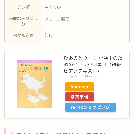
テンポ
中くらい
必要なテクニッ
スラー、強弱
ク
ペダル有無
なし
ぴあのどりーむ 小学生のた
めのピアノ小曲集 上 (初級
ピアノテキスト)
created by
Rinker
Amazon
楽天市場
Yahooショッピング