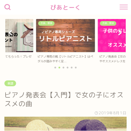
ぴあとーく
衣装、服装
衣装、服装
待してもらった！プレゼ
ピアノ専用の靴【リトルピアニスト】はペ
ピアノ発表会【女の子
？
ダルが踏みやすく足...
やオススメドレスを...
楽譜
ピアノ発表会【入門】で女の子にオス
スメの曲
2019年8月1日