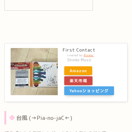
First Contact
created by
Rinker
Shinko Music
Amazon
楽天市場
Yahooショッピング
台風 (→Pia-no-jaC←)