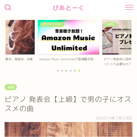
ぴあとーく
オススメサービス
発表会
】演奏会、発表会、伴奏
Amazon Music Unlimitedで音楽聴き放...
ピアノ発表会に招待し
..
ントって必要なの？
楽譜
ピアノ 発表会【上級】で男の子にオス
スメの曲
2019年7月29日