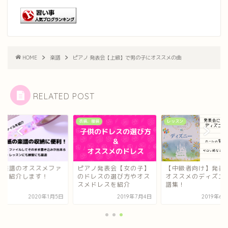
HOME
楽譜
ピアノ 発表会【上級】で男の子にオススメの曲
RELATED POST
衣装、服装
レッスン
の楽譜のオススメファ
ピアノ発表会【女の子】
【中級者向け】発表
ルを紹介します！
のドレスの選び方やオス
オススメのディズニ
スメドレスを紹介
譜集！
2020年1月5日
2019年7月4日
2019年6