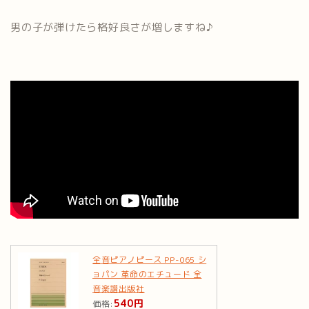
男の子が弾けたら格好良さが増しますね♪
全音ピアノピース PP-065 シ
ョパン 革命のエチュード 全
音楽譜出版社
540円
価格: