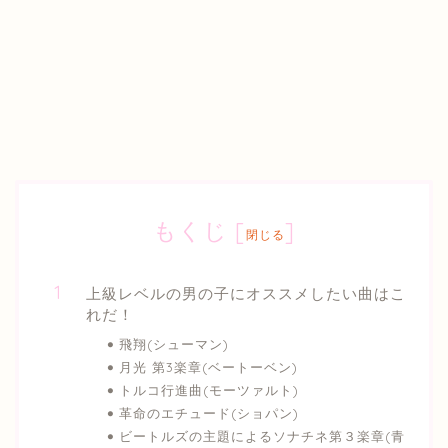
もくじ
[
]
閉じる
上級レベルの男の子にオススメしたい曲はこ
れだ！
飛翔(シューマン)
月光 第3楽章(ベートーベン)
トルコ行進曲(モーツァルト)
革命のエチュード(ショパン)
ビートルズの主題によるソナチネ第３楽章(青