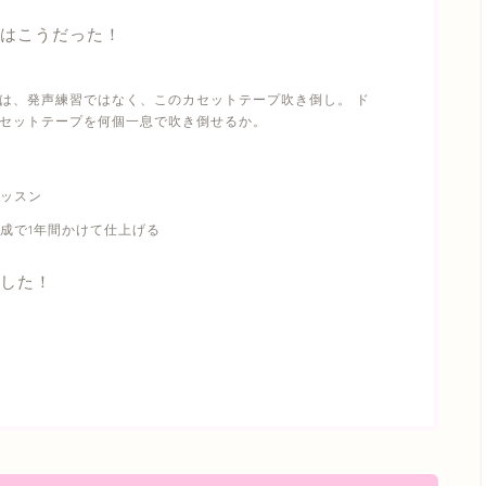
業はこうだった！
は、発声練習ではなく、このカセットテープ吹き倒し。 ド
セットテープを何個一息で吹き倒せるか。
ッスン
成で1年間かけて仕上げる
した！