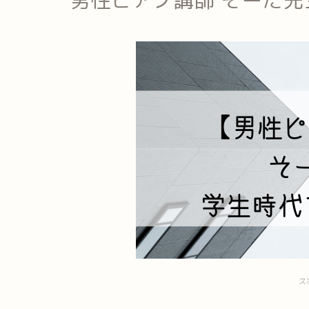
男性ピアノ講師 そーた
ス