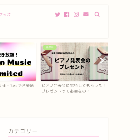
グッズ
衣装、服装
衣装、服装
招待してもらった！
ピアノ専用の靴【リトルピアニス
ピアノ発表会
必要なの？
ト】はペダルが踏みやすく足...
選び方やオスス
カテゴリー