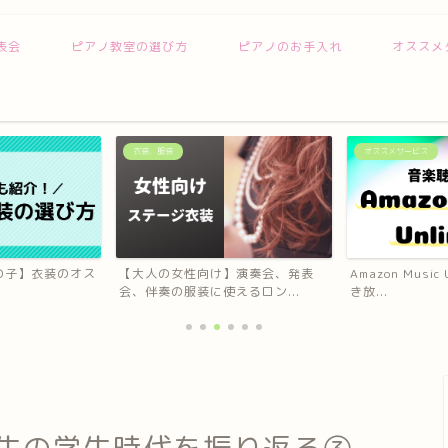
表会
ピアノ教室の選び方
ピアノのお手入れ
オススメ
オススメサービス
発表会
】演奏会、発表
Amazon Music Unlimitedで音楽聴
ピアノ発表会に
えるロン...
き放...
プレゼントって