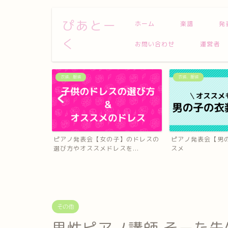
ぴあとー
ホーム
楽譜
発
く
お問い合わせ
運営者
衣装、服装
衣装、服装
子】のドレスの
ピアノ発表会【男の子】衣装のオス
【大人の女性向け
を...
スメ
会、伴奏の服装に使
その他