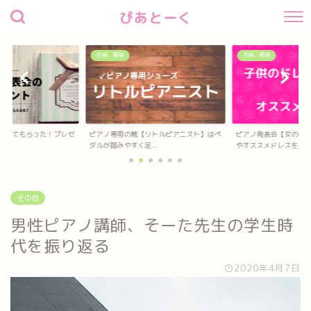
ぴあとーく
衣装、服装
衣装、服装
待してもらった！プレゼ
ピアノ専用の靴【リトルピアニスト】はペ
ピアノ発表会【女の子
？
ダルが踏みやすく足...
やオススメドレスを...
その他
男性ピアノ講師、そーた先生の学生時
代を振り返る
2020年4月7日