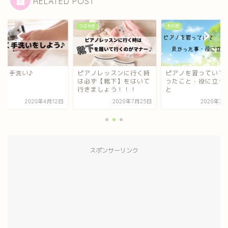
RELATED POST
他
つぶやき
その他
しく手洗い♪
ピアノレッスンに行く時
ピアノを習っていて
は必ず【靴下】をはいて
ったこと・役に立っ
行きましょう！！！
と
2020年4月12日
2020年7月25日
2020年3月
スポンサーリンク