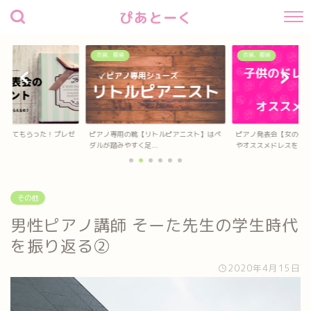
ぴあとーく
衣装、服装
衣装、服装
待してもらった！プレゼ
ピアノ専用の靴【リトルピアニスト】はペ
ピアノ発表会【女の子
？
ダルが踏みやすく足...
やオススメドレスを...
その他
男性ピアノ講師 そーた先生の学生時代
を振り返る②
2020年4月15日