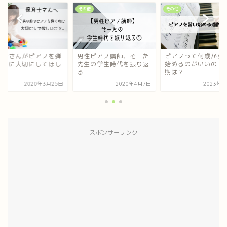
他
その他
その他
育士さんがピアノを弾
男性ピアノ講師、そーた
ピアノって何歳から
ときに大切にしてほし
先生の学生時代を振り返
始めるのがいいの？
こと
る
期は？
2020年3月25日
2020年4月7日
2023年3
スポンサーリンク