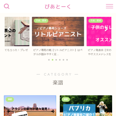
ぴあとーく
衣装、服装
衣装、服装
待してもらった！プレゼ
ピアノ専用の靴【リトルピアニスト】はペ
ピアノ発表会【女の子
？
ダルが踏みやすく足...
やオススメドレスを...
― CATEGORY ―
楽譜
楽譜
楽譜