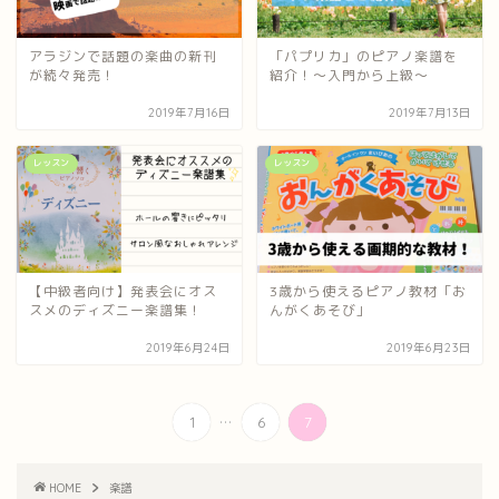
アラジンで話題の楽曲の新刊
「パプリカ」のピアノ楽譜を
が続々発売！
紹介！〜入門から上級〜
2019年7月16日
2019年7月13日
レッスン
レッスン
【中級者向け】発表会にオス
3歳から使えるピアノ教材「お
スメのディズニー楽譜集！
んがくあそび」
2019年6月24日
2019年6月23日
...
1
6
7
HOME
楽譜