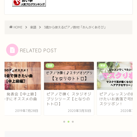
HOME
楽譜
3歳から使えるピアノ教材「おんがくあそび」
RELATED POST
雑貨
楽譜
アノで弾く スタジオジ
ピアノレッスンの時につ
ピアノ 発表会【中上
リシリーズ【となりの
けたいお洒落で可愛いマ
で男の子にオススメ
トロ】
スクリボン！
2020年3月30日
2020年7月28日
2019年7