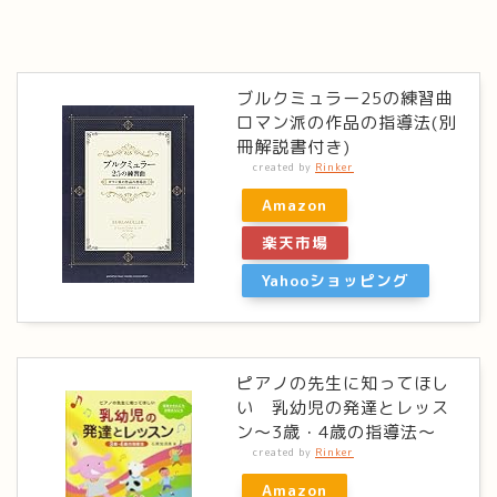
ブルクミュラー25の練習曲
ロマン派の作品の指導法(別
冊解説書付き)
created by
Rinker
Amazon
楽天市場
Yahooショッピング
ピアノの先生に知ってほし
い 乳幼児の発達とレッス
ン～3歳・4歳の指導法～
created by
Rinker
Amazon