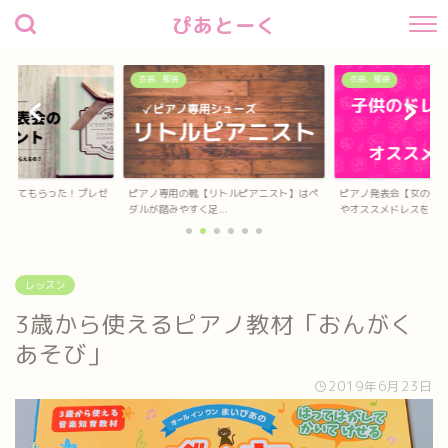
ぴあとーく
衣装、服装
衣装、服装
リトルピアニスト】はペ
ピアノ発表会【女の子】のドレスの選び方
ピアノ発表会【男の子
..
やオススメドレスを...
レッスン
3歳から使えるピアノ教材「おんがく
あそび」
2019年6月23日