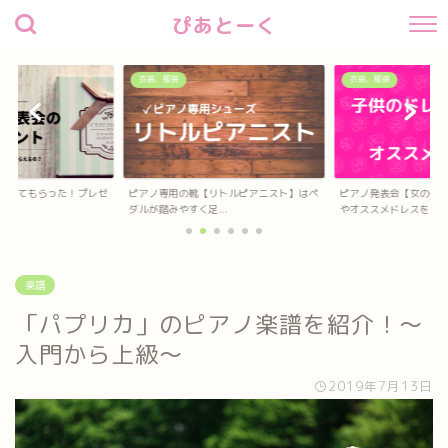
ぴあとーく
衣装、服装
衣装、服装
待してもらった！プレゼ
ピアノ専用の靴【リトルピアニスト】はペ
ピアノ発表会【女の子
？
ダルが踏みやすく足...
やオススメドレスを...
楽譜
「パプリカ」のピアノ楽譜を紹介！〜
入門から上級〜
2019年7月13日