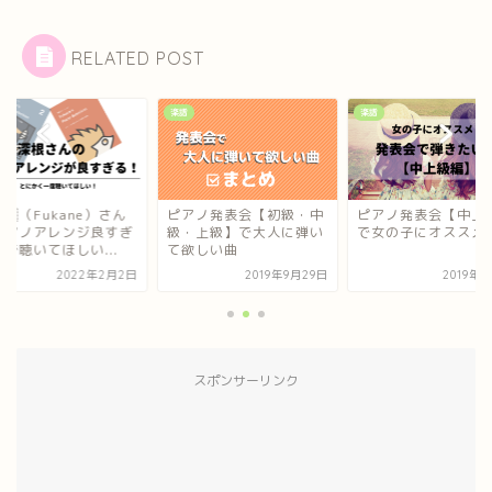
RELATED POST
楽譜
楽譜
（Fukane）さん
ピアノ発表会【初級・中
ピアノ発表会【中上
ピアノアレンジ良すぎ
級・上級】で大人に弾い
で女の子にオススメ
で聴いてほしい...
て欲しい曲
2022年2月2日
2019年9月29日
2019年
スポンサーリンク