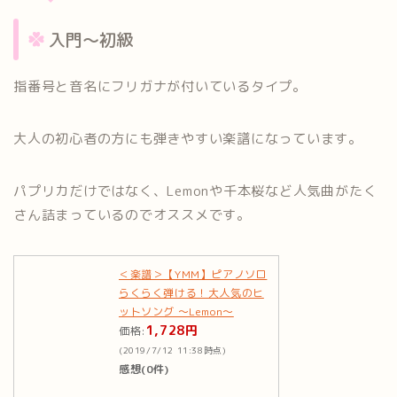
入門〜初級
指番号と音名にフリガナが付いているタイプ。
大人の初心者の方にも弾きやすい楽譜になっています。
パプリカだけではなく、Lemonや千本桜など人気曲がたく
さん詰まっているのでオススメです。
＜楽譜＞【YMM】ピアノソロ
らくらく弾ける！大人気のヒ
ットソング ～Lemon～
1,728円
価格:
(2019/7/12 11:38時点)
感想(0件)