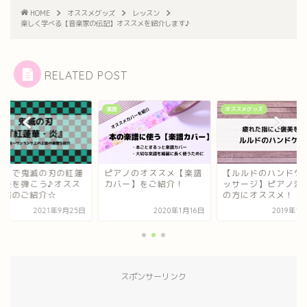
HOME
オススメグッズ
レッスン
楽しく学べる【音楽家の伝記】オススメを紹介します♪
RELATED POST
オススメグッズ
楽譜
アノのオススメ【楽譜
【ルルドのハンドケアマ
ピアノで鬼滅の刃の
バー】をご紹介！
ッサージ】ピアノ演奏者
華や炎を弾こう♪オ
の方にオススメ！
メ楽譜のご紹介☆
2020年1月16日
2019年12月9日
2021年9
スポンサーリンク