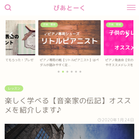
ぴあとーく
衣装、服装
衣装、服装
リトルピアニスト】はペ
ピアノ発表会【女の子】のドレスの選び方
ピアノ発表会【男の子
..
やオススメドレスを...
レッスン
楽しく学べる【音楽家の伝記】オスス
メを紹介します♪
2020年1月24日