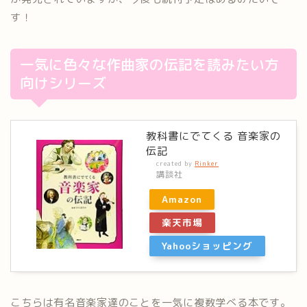
す！
一気に色々な作曲家の伝記を読みたい方
向けシリーズ
教科書にでてくる 音楽家の
伝記
created by
Rinker
講談社
Amazon
楽天市場
Yahooショッピング
こちらは有名音楽家達のことを一気に複数学べる本です。