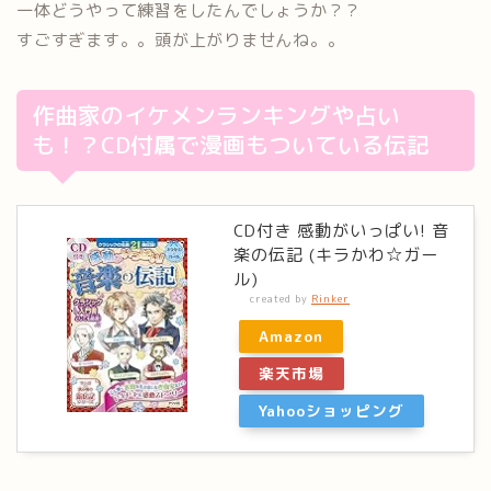
一体どうやって練習をしたんでしょうか？？
すごすぎます。。頭が上がりませんね。。
作曲家のイケメンランキングや占い
も！？CD付属で漫画もついている伝記
CD付き 感動がいっぱい! 音
楽の伝記 (キラかわ☆ガー
ル)
created by
Rinker
Amazon
楽天市場
Yahooショッピング