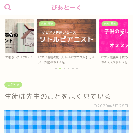
ぴあとーく
衣装、服装
衣装、服装
待してもらった！プレゼ
ピアノ専用の靴【リトルピアニスト】はペ
ピアノ発表会【女の子
？
ダルが踏みやすく足...
やオススメドレスを...
つぶやき
生徒は先生のことをよく見ている
2020年3月26日