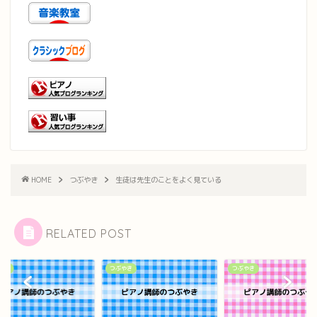
HOME
つぶやき
生徒は先生のことをよく見ている
RELATED POST
やき
つぶやき
つぶやき