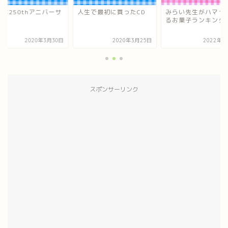
年は250thアニバーサ
人生で最初に買ったCD
みらい先生がハマっ
ー
るお菓子ランキング
2020年3月30日
2020年3月25日
2022年2
スポンサーリンク