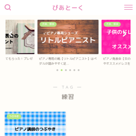
ぴあとーく
衣装、服装
衣装、服装
待してもらった！プレゼ
ピアノ専用の靴【リトルピアニスト】はペ
ピアノ発表会【女の子
？
ダルが踏みやすく足...
やオススメドレスを...
― TAG ―
練習
つぶやき