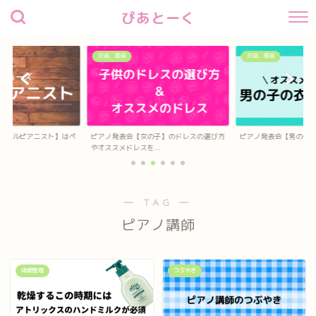
ぴあとーく
衣装、服装
衣装、服装
リトルピアニスト】はペ
ピアノ発表会【女の子】のドレスの選び方
ピアノ発表会【男の子
..
やオススメドレスを...
― TAG ―
ピアノ講師
体調管理
つぶやき