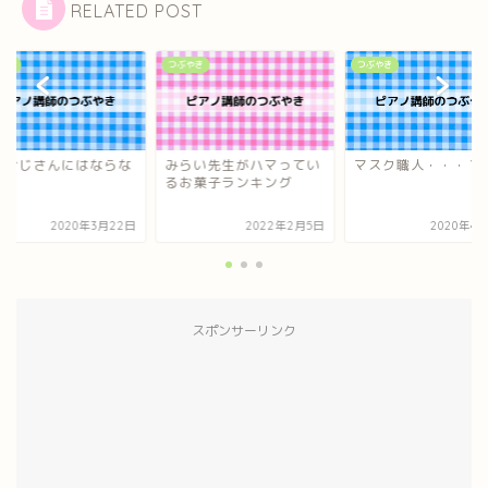
RELATED POST
やき
つぶやき
つぶやき
らい先生がハマってい
マスク職人・・・？
まだおじさんにはな
お菓子ランキング
い！
2022年2月5日
2020年4月12日
2020年3月
スポンサーリンク