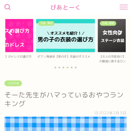
ぴあとーく
衣装、服装
オススメサービス
の子】衣装のオススメ
【大人の女性向け】演奏会、発表会、伴奏
Amazon Music Unlim
の服装に使えるロン...
つぶやき
そーた先生がハマっているおやつラン
キング
2022年2月3日