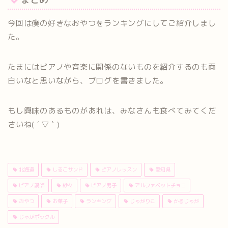
今回は僕の好きなおやつをランキングにしてご紹介しまし
た。
たまにはピアノや音楽に関係のないものを紹介するのも面
白いなと思いながら、ブログを書きました。
もし興味のあるものがあれは、みなさんも食べてみてくだ
さいね( ´ ▽ ` )
北海道
しるこサンド
ピアノレッスン
愛知県
ピアノ講師
紗々
ピアノ男子
アルファベットチョコ
おやつ
お菓子
ランキング
じゃがりこ
かるじゃが
じゃがポックル