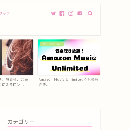
グッズ
発表会
衣装、服装
 Unlimitedで音楽聴
ピアノ発表会に招待してもらった！
ピアノ専用の
プレゼントって必要なの？
ト】はペダルが
カテゴリー