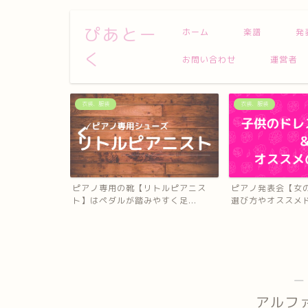
ぴあとー
ホーム
楽譜
発
く
お問い合わせ
運営者
衣装、服装
衣装、服装
トルピアニス
ピアノ発表会【女の子】のドレスの
ピアノ発表会【男
く足...
選び方やオススメドレスを...
スメ
―
アルフ