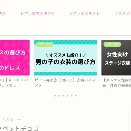
表会
ピアノ教室の選び方
ピアノのお手入れ
オススメ
衣装、服装
オススメサービス
の子】衣装のオス
【大人の女性向け】演奏会、発表
Amazon Music
会、伴奏の服装に使えるロン...
き放...
 TAG ―
ァベットチョコ