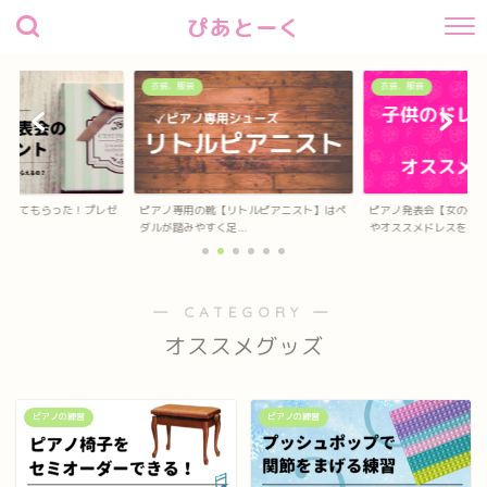
ぴあとーく
衣装、服装
衣装、服装
待してもらった！プレゼ
ピアノ専用の靴【リトルピアニスト】はペ
ピアノ発表会【女の子
？
ダルが踏みやすく足...
やオススメドレスを...
― CATEGORY ―
オススメグッズ
ピアノの練習
ピアノの練習