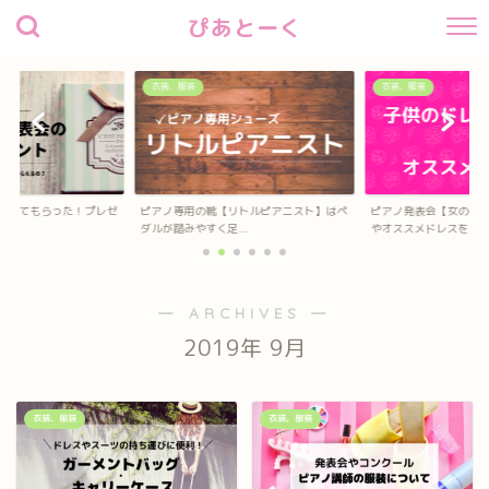
ぴあとーく
衣装、服装
衣装、服装
待してもらった！プレゼ
ピアノ専用の靴【リトルピアニスト】はペ
ピアノ発表会【女の子
？
ダルが踏みやすく足...
やオススメドレスを...
― ARCHIVES ―
2019年 9月
衣装、服装
衣装、服装