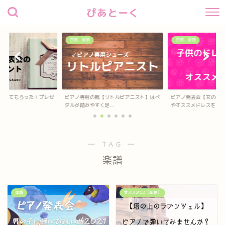
ぴあとーく
衣装、服装
衣装、服装
待してもらった！プレゼ
ピアノ専用の靴【リトルピアニスト】はペ
ピアノ発表会【女の子
？
ダルが踏みやすく足...
やオススメドレスを...
― TAG ―
楽譜
楽譜
オススメCD（音源）