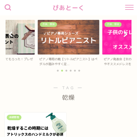
ぴあとーく
衣装、服装
衣装、服装
待してもらった！プレゼ
ピアノ専用の靴【リトルピアニスト】はペ
ピアノ発表会【女の子
？
ダルが踏みやすく足...
やオススメドレスを...
― TAG ―
乾燥
体調管理