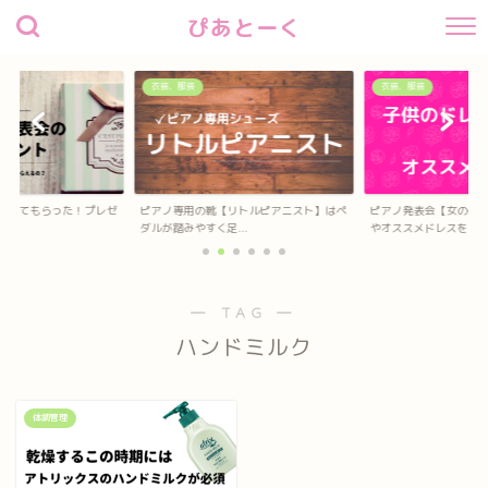
ぴあとーく
衣装、服装
衣装、服装
待してもらった！プレゼ
ピアノ専用の靴【リトルピアニスト】はペ
ピアノ発表会【女の子
？
ダルが踏みやすく足...
やオススメドレスを...
― TAG ―
ハンドミルク
体調管理