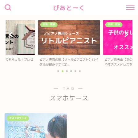
ぴあとーく
衣装、服装
衣装、服装
待してもらった！プレゼ
ピアノ専用の靴【リトルピアニスト】はペ
ピアノ発表会【女の子
？
ダルが踏みやすく足...
やオススメドレスを...
― TAG ―
スマホケース
オススメグッズ