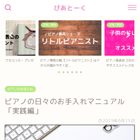
ぴあとーく
衣装、服装
衣装、服装
待してもらった！プレゼ
ピアノ専用の靴【リトルピアニスト】はペ
ピアノ発表会【女の子
？
ダルが踏みやすく足...
やオススメドレスを...
ピアノのお手入れ
ピアノの日々のお手入れマニュアル
「実践編」
2019年6月15日