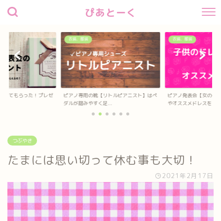
ぴあとーく
衣装、服装
衣装、服装
待してもらった！プレゼ
ピアノ専用の靴【リトルピアニスト】はペ
ピアノ発表会【女の子
？
ダルが踏みやすく足...
やオススメドレスを...
つぶやき
たまには思い切って休む事も大切！
2021年2月17日