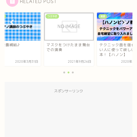
RELATED POST
やき
つぶやき
楽譜
に栄養補給♪
マスクをつけたまま舞台
テクニック面を強化
での演奏
い人に使って欲しい
本！【ハノン】
2020年3月31日
2021年9月26日
2020年4
スポンサーリンク