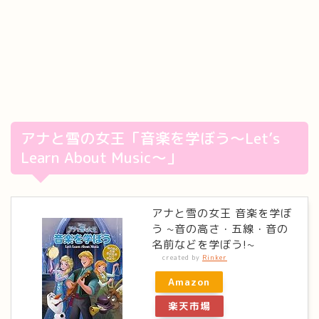
アナと雪の女王「音楽を学ぼう～Let’s
Learn About Music～」
アナと雪の女王 音楽を学ぼ
う ~音の高さ・五線・音の
名前などを学ぼう!~
created by
Rinker
Amazon
楽天市場