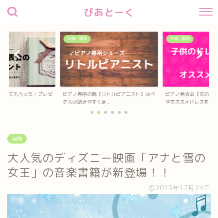
ぴあとーく
衣装、服装
衣装、服装
待してもらった！プレゼ
ピアノ専用の靴【リトルピアニスト】はペ
ピアノ発表会【女の子
？
ダルが踏みやすく足...
やオススメドレスを...
楽譜
大人気のディズニー映画「アナと雪の
女王」の音楽書籍が新登場！！
2019年12月24日