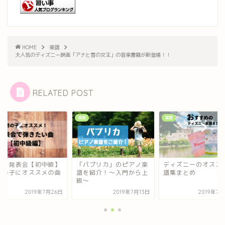
HOME
楽譜
大人気のディズニー映画「アナと雪の女王」の音楽書籍が新登場！！
RELATED POST
楽譜
楽譜
アノ発表会【初中級】
「パプリカ」のピアノ楽
ディズニーのオスス
男の子にオススメの曲
譜を紹介！〜入門から上
譜集まとめ
級〜
2019年7月26日
2019年7月13日
2019年7